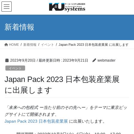
コ
ナ
ン
ビ
テ
ゲ
ン
ー
新着情報
ツ
シ
へ
ョ
ス
ン
HOME
新着情報
イベント
Japan Pack 2023 日本包装産業展 に出展します
キ
に
ッ
移
プ
動
2023年9月20日
/ 最終更新日時 :
2023年9月21日
webmaster
イベント
Japan Pack 2023 日本包装産業展
に出展します
「未来への包程式 ー当たり前のその先へー」をテーマに東京ビッ
グサイトにて開催されます、
Japan Pack 2023 日本包装産業展
に出展いたします。