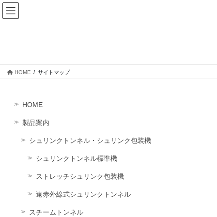
コ
ナ
ン
ビ
テ
ゲ
ン
ー
サイトマップ
ツ
シ
へ
ョ
ス
ン
HOME
サイトマップ
キ
に
ッ
移
プ
動
HOME
製品案内
シュリンクトンネル・シュリンク包装機
シュリンクトンネル標準機
ストレッチシュリンク包装機
遠赤外線式シュリンクトンネル
スチームトンネル