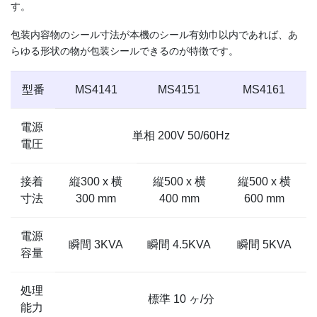
す。
包装内容物のシール寸法が本機のシール有効巾以内であれば、あ
らゆる形状の物が包装シールできるのが特徴です。
型番
MS4141
MS4151
MS4161
電源
単相 200V 50/60Hz
電圧
接着
縦300 x 横
縦500 x 横
縦500 x 横
寸法
300 mm
400 mm
600 mm
電源
瞬間 3KVA
瞬間 4.5KVA
瞬間 5KVA
容量
処理
標準 10 ヶ/分
能力